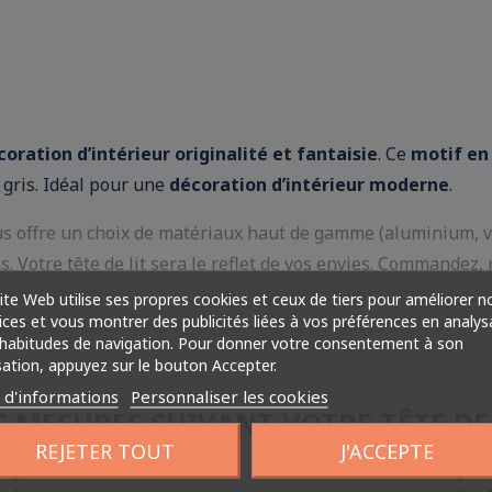
coration d’intérieur originalité et fantaisie
. Ce
motif en 
 gris. Idéal pour une
décoration d’intérieur moderne
.
us offre un choix de matériaux haut de gamme (aluminium, ve
s. Votre tête de lit sera le reflet de vos envies. Commandez, 
tien et une pose facile. Habillez votre chambre avec style 
ite Web utilise ses propres cookies et ceux de tiers pour améliorer n
ices et vous montrer des publicités liées à vos préférences en analys
 de 90 cm, des têtes de lit de 140 cm, des têtes de lit de 160 
habitudes de navigation. Pour donner votre consentement à son
isation, appuyez sur le bouton Accepter.
s d'informations
Personnaliser les cookies
 MESURES SUIVANT VOTRE TÊTE DE
REJETER TOUT
J'ACCEPTE