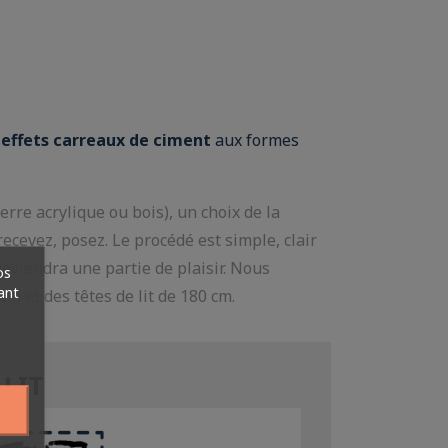
effets carreaux de ciment
aux formes
rre acrylique ou bois), un choix de la
recevez, posez. Le procédé est simple, clair
deviendra une partie de plaisir. Nous
os
ant
cm et des têtes de lit de 180 cm.
 LIT