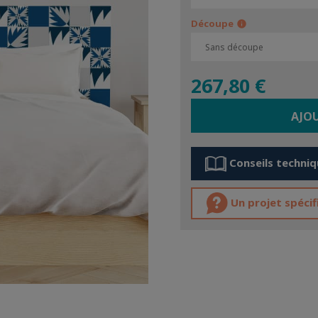
Découpe
info
267,80 €
AJO
Conseils techniq
Un projet spéci