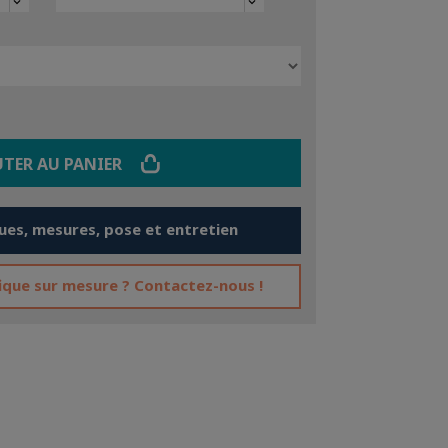
keyboard_arrow_down
keyboard_arrow_down
UTER AU PANIER
ues, mesures, pose et entretien
fique sur mesure ? Contactez-nous !