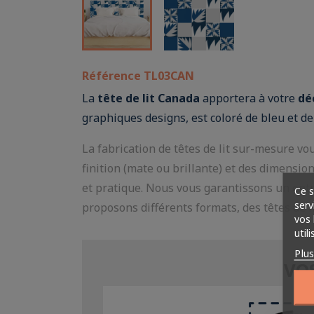
Référence
TL03CAN
La
tête de lit Canada
apportera à votre
dé
graphiques designs, est coloré de bleu et de
La fabrication de têtes de lit sur-mesure vo
finition (mate ou brillante) et des dimension
et pratique. Nous vous garantissons un entre
Ce s
serv
proposons différents formats, des têtes de lit
vos 
util
Plu
VOS