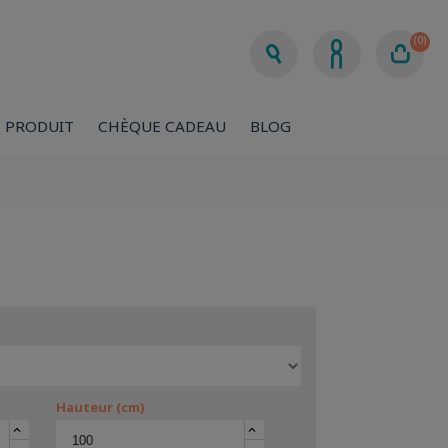
(0)
 PRODUIT
CHÈQUE CADEAU
BLOG
Hauteur (cm)
keyboard_arrow_up
keyboard_arrow_up