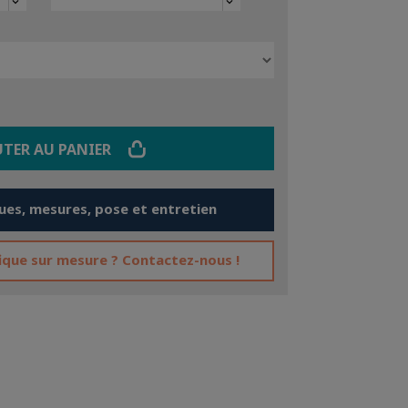
keyboard_arrow_down
keyboard_arrow_down
UTER AU PANIER
ues, mesures, pose et entretien
fique sur mesure ? Contactez-nous !