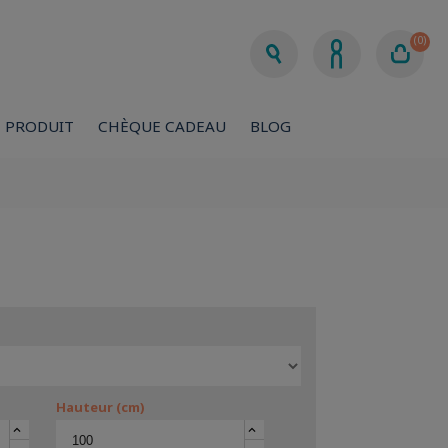
(0)
 PRODUIT
CHÈQUE CADEAU
BLOG
Hauteur (cm)
keyboard_arrow_up
keyboard_arrow_up