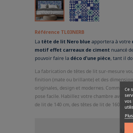
Référence
TL03NERB
La
tête de lit Nero blue
apportera à votre
motif effet carreaux de ciment
nuancé de 
pouvoir faire la
déco d'une pièce
, tant il 
La fabrication de têtes de lit sur-mesure vo
finition (mate ou brillante) et des dimensions
originales, design et modernes. Commandez, 
Ce s
serv
pose facile. Habillez votre chambre avec styl
vos 
de lit de 140 cm, des têtes de lit de 160 cm et
util
Plu
VOS