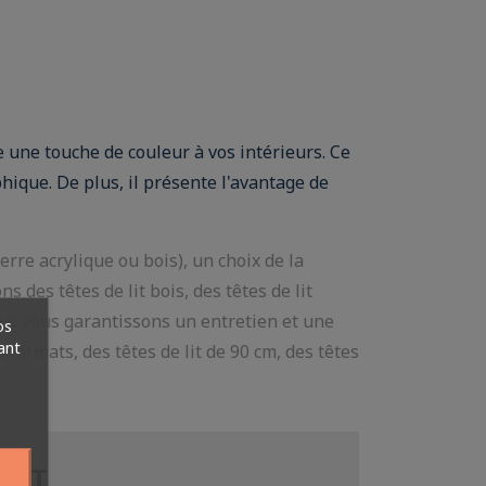
te une touche de couleur à vos intérieurs. Ce
ique. De plus, il présente l'avantage de
rre acrylique ou bois), un choix de la
s des têtes de lit bois, des têtes de lit
ous vous garantissons un entretien et une
os
ant
 formats, des têtes de lit de 90 cm, des têtes
 LIT