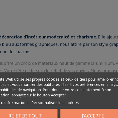
décoration d’intérieur modernité et charisme
. Elle ajou
bleu aux formes graphiques, nous attire par son style graph
donne du charme.
us offre un choix de matériaux haut de gamme (aluminium, ve
. Votre tête de lit sera le reflet de vos envies. Nous proposon
recevez, posez. Le procédé est simple, clair et pratique. N
ite Web utilise ses propres cookies et ceux de tiers pour améliorer n
ices et vous montrer des publicités liées à vos préférences en analys
e deviendra une partie de plaisir. Nous proposons différents
habitudes de navigation. Pour donner votre consentement à son
 des têtes de lit de 180 cm.
isation, appuyez sur le bouton Accepter.
s d'informations
Personnaliser les cookies
 MESURES SUIVANT VOTRE TÊTE DE
REJETER TOUT
J'ACCEPTE