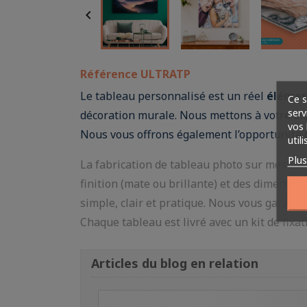

Référence
ULTRATP
Le tableau personnalisé est un réel
élémen
Ce s
serv
décoration murale. Nous mettons à votre dis
vos 
Nous vous offrons également l’opportunité d
util
Plu
La fabrication de tableau photo sur mesure 
finition (mate ou brillante) et des dimensio
simple, clair et pratique. Nous vous garanti
Chaque tableau est livré avec un kit de fixat
Articles du blog en relation