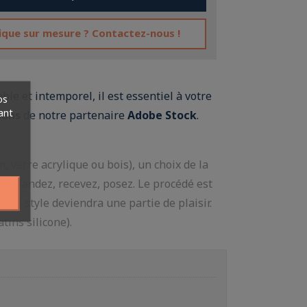
fique sur mesure ? Contactez-nous !
le et intemporel, il est essentiel à votre
os
ant
ions
de notre partenaire
Adobe Stock
.
verre acrylique ou bois), un choix de la
 Commandez, recevez, posez. Le procédé est
vec style deviendra une partie de plaisir.
tins silicone).