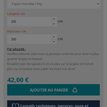
Largeur cm
keyboard_arrow_up
cm
keyboard_arrow_down
Hauteur cm
keyboard_arrow_up
cm
keyboard_arrow_down
Par sécurité
:
Veuillez mesurer votre murs à plusieurs endroits pour avoir la plus
grande largeur et hauteur.
N'oubliez pas de rajoutez 6 cm en plus sur la largeur et 6 cm en
plus sur la hauteur pour palier les murs non droit.
42,00 €
AJOUTER AU PANIER
Conseils techniques, mesures, pose et