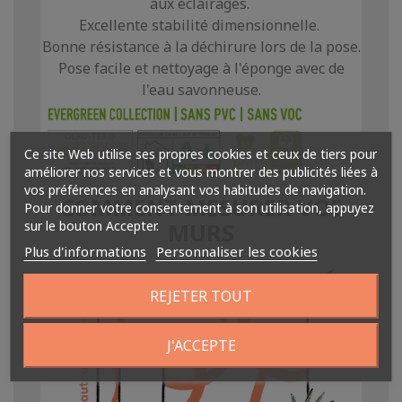
aux éclairages.
Excellente stabilité dimensionnelle.
Bonne résistance à la déchirure lors de la pose.
Pose facile et nettoyage à l'éponge avec de
l'eau savonneuse.
Ce site Web utilise ses propres cookies et ceux de tiers pour
améliorer nos services et vous montrer des publicités liées à
vos préférences en analysant vos habitudes de navigation.
COMMENT MESURER VOS
Pour donner votre consentement à son utilisation, appuyez
sur le bouton Accepter.
MURS
Plus d'informations
Personnaliser les cookies
REJETER TOUT
J'ACCEPTE