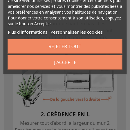
Ce site Web utilise ses propres cookies et ceux de tiers pour
améliorer nos services et vous montrer des publicités liées à
1. CRÉDENCE SIMPLE
vos préférences en analysant vos habitudes de navigation.
Mesurer d’un côté à l’autre la largeur et pour la
Pour donner votre consentement à son utilisation, appuyez
hauteur mesurer de haut en bas. Il est
sur le bouton Accepter.
recommandé un minimum de 45 cm de haut
Plus d'informations
Personnaliser les cookies
pour assurer la protection de vos murs.
REJETER TOUT
J'ACCEPTE
2. CRÉDENCE EN L
Mesurer tout d’abord la largeur du mur 2.
Ensuite mesurer la largeur du mur 1 et retirer