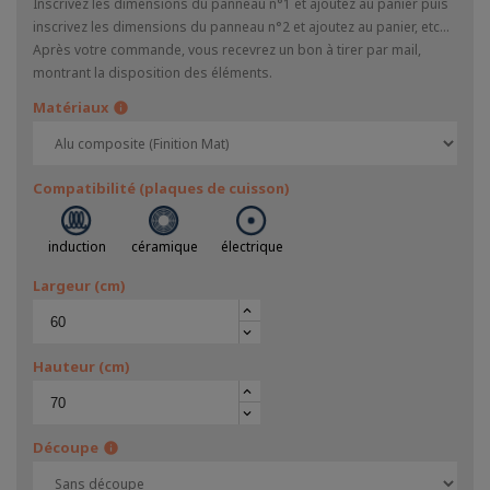
Inscrivez les dimensions du panneau n°1 et ajoutez au panier puis
inscrivez les dimensions du panneau n°2 et ajoutez au panier, etc...
Après votre commande, vous recevrez un bon à tirer par mail,
montrant la disposition des éléments.
Matériaux
info
Compatibilité (plaques de cuisson)
induction
céramique
électrique
Largeur (cm)
keyboard_arrow_up
keyboard_arrow_down
Hauteur (cm)
keyboard_arrow_up
keyboard_arrow_down
Découpe
info