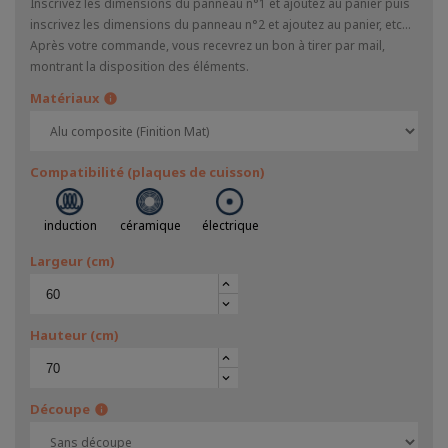
Inscrivez les dimensions du panneau n°1 et ajoutez au panier puis
inscrivez les dimensions du panneau n°2 et ajoutez au panier, etc...
Après votre commande, vous recevrez un bon à tirer par mail,
montrant la disposition des éléments.
Matériaux
info
Compatibilité (plaques de cuisson)
induction
céramique
électrique
Largeur (cm)
keyboard_arrow_up
keyboard_arrow_down
Hauteur (cm)
keyboard_arrow_up
keyboard_arrow_down
Découpe
info