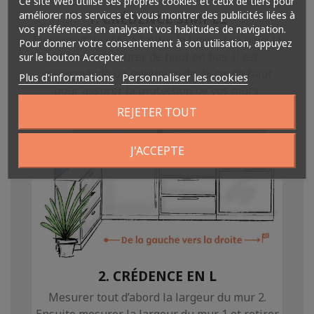
Ce site Web utilise ses propres cookies et ceux de tiers pour
améliorer nos services et vous montrer des publicités liées à
1. CRÉDENCE SIMPLE
vos préférences en analysant vos habitudes de navigation.
Mesurer d’un côté à l’autre la largeur et pour la
Pour donner votre consentement à son utilisation, appuyez
hauteur mesurer de haut en bas. Il est
sur le bouton Accepter.
recommandé un minimum de 45 cm de haut
Plus d'informations
Personnaliser les cookies
pour assurer la protection de vos murs.
REJETER TOUT
J'ACCEPTE
2. CRÉDENCE EN L
Mesurer tout d’abord la largeur du mur 2.
Ensuite mesurer la largeur du mur 1 et retirer