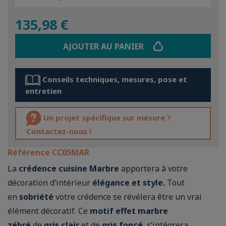
135,98 €
AJOUTER AU PANIER
Conseils techniques, mesures, pose et
entretien
Un projet spécifique sur mesure ?
Contactez-nous !
Référence
CC05MAR
La
crédence cuisine Marbre
apportera à votre
décoration d’intérieur
élégance et style.
Tout
en
sobriété
votre crédence se révélera être un vrai
élément décoratif. Ce
motif effet marbre
zébré
de
gris clair
et de
gris foncé
, s’intégrera