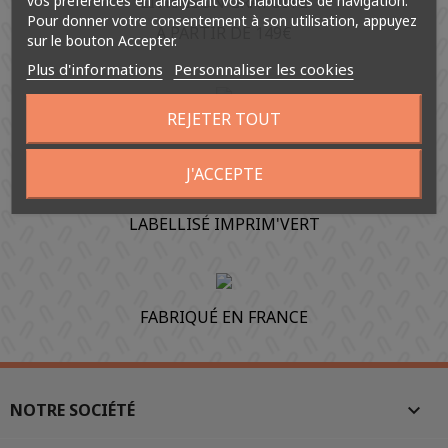
vos préférences en analysant vos habitudes de navigation.
LIVRAISON GRATUITE
Pour donner votre consentement à son utilisation, appuyez
À PARTIR DE 149€
sur le bouton Accepter.
Plus d'informations
Personnaliser les cookies
REJETER TOUT
PAIEMENT SÉCURISÉ
J'ACCEPTE
LABELLISÉ IMPRIM'VERT
FABRIQUÉ EN FRANCE
NOTRE SOCIÉTÉ
